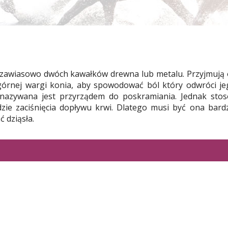
 zawiasowo dwóch kawałków drewna lub metalu. Przyjmują 
ie górnej wargi konia, aby spowodować ból który odwróci 
azywana jest przyrządem do poskramiania. Jednak stos
adzie zaciśnięcia dopływu krwi. Dlatego musi być ona bard
 dziąsła.